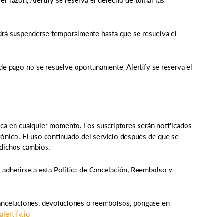
ier razón, Alertify se reserva el derecho de tomar las
odrá suspenderse temporalmente hasta que se resuelva el
 de pago no se resuelve oportunamente, Alertify se reserva el
ítica en cualquier momento. Los suscriptores serán notificados
trónico. El uso continuado del servicio después de que se
 dichos cambios.
ta adherirse a esta Política de Cancelación, Reembolso y
cancelaciones, devoluciones o reembolsos, póngase en
lertify.io