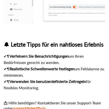
🔔 Letzte Tipps für ein nahtloses Erlebnis
Verfeinern Sie Benachrichtigungen
um Ihren
✔¶
Bedürfnissen gerecht zu werden.
✔¶
Realistische Schwellenwerte festlegen
um Fehlalarme zu
minimieren.
✔¶
Verwenden Sie benutzerdefinierte Zeitregeln
für
flexibles Monitoring.
📩 Hilfe benötigen? Kontaktieren Sie unser Support-Team
unter
support@alertify.io
. .