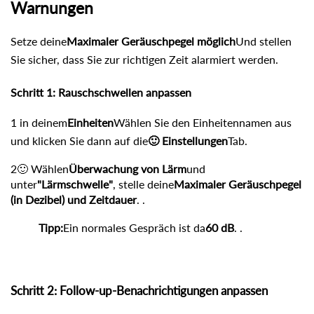
Warnungen
Setze deine
Maximaler Geräuschpegel möglich
Und stellen
Sie sicher, dass Sie zur richtigen Zeit alarmiert werden.
Schritt 1: Rauschschwellen anpassen
1 in deinem
Einheiten
Wählen Sie den Einheitennamen aus
und klicken Sie dann auf die
🙂 Einstellungen
Tab.
2🙂 Wählen
Überwachung von Lärm
und
unter
"Lärmschwelle"
, stelle deine
Maximaler Geräuschpegel
(in Dezibel) und Zeitdauer
. .
Tipp:
Ein normales Gespräch ist da
60 dB
. .
Schritt 2: Follow-up-Benachrichtigungen anpassen