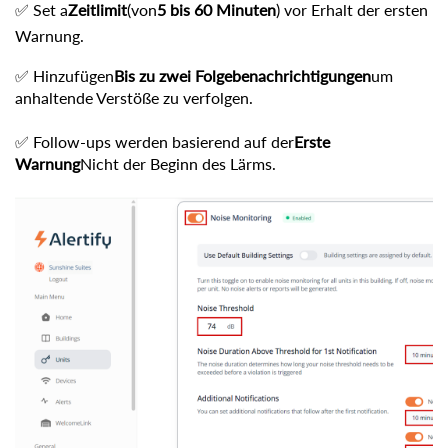
✅ Set a
Zeitlimit
(von
5 bis 60 Minuten
) vor Erhalt der ersten
Warnung.
✅ Hinzufügen
Bis zu zwei Folgebenachrichtigungen
um
anhaltende Verstöße zu verfolgen.
✅ Follow-ups werden basierend auf der
Erste
Warnung
Nicht der Beginn des Lärms.